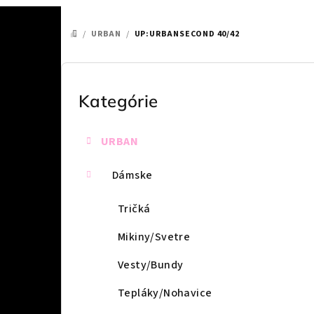
/
URBAN
/
UP:URBANSECOND 40/42
DOMOV
B
o
Kategórie
Preskočiť
kategórie
č
URBAN
n
ý
Dámske
p
Tričká
a
Mikiny/Svetre
n
Vesty/Bundy
e
Tepláky/Nohavice