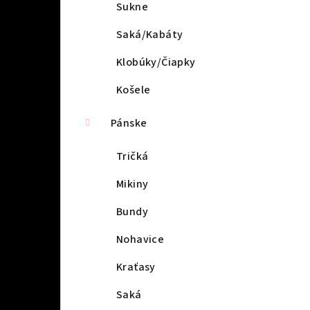
l
Sukne
Saká/Kabáty
Klobúky/Čiapky
Košele
Pánske
Tričká
Mikiny
Bundy
Nohavice
Kraťasy
Saká