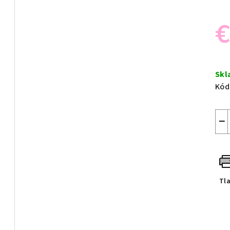
€
Jed
cen
Sk
Kód
−
Tl