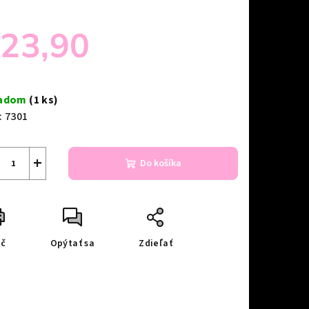
23,90
notková
a:
ladom
(1 ks)
:
7301
+
Do košíka
ač
Opýtať sa
Zdieľať