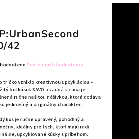
P:UrbanSecond
0/42
emerné
hodnotené
Podrobnosti hodnotenia
notenie
duktu
o tričko vzniklo kreatívnou upcykláciou –
žitý bol kúsok SAVO a zadná strana je
lnená ručne našitou nášivkou, ktorá dodáva
čku jedinečný a originálny charakter.
zdičiek.
dý kus je ručne upravený, pohodlný a
nečný, ideálny pre tých, ktorí majú radi
ginálne, upcyklované kúsky s príbehom.