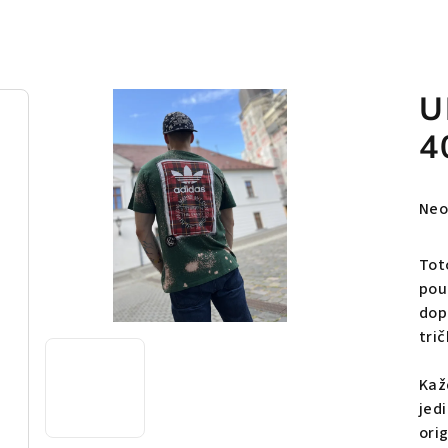
U
4
Pri
Neo
hod
pro
Tot
je
pou
0,0
dop
z
tri
5
hvie
Kaž
jedi
ori