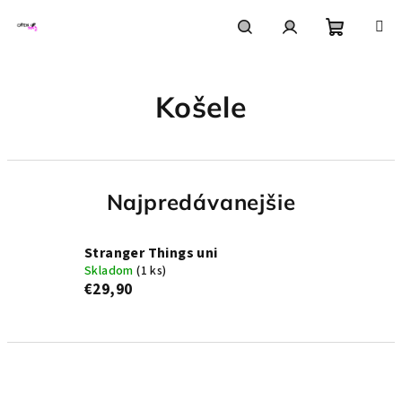
Prejsť
na
obsah
Nákupn
Hľadať
Prihlásenie
Košele
košík
Najpredávanejšie
Stranger Things uni
Skladom
(1 ks)
€29,90
R