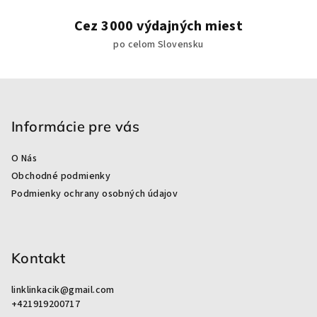
k
y
Cez 3000 výdajných miest
v
po celom Slovensku
ý
p
i
Z
s
á
u
p
Informácie pre vás
ä
O Nás
t
Obchodné podmienky
i
Podmienky ochrany osobných údajov
e
Kontakt
linklinkacik
@
gmail.com
+421919200717