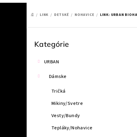
/
LINK
/
DETSKÉ
/
NOHAVICE
/
LINK: URBAN BIOH
DOMOV
B
o
Kategórie
Preskočiť
kategórie
č
URBAN
n
ý
Dámske
p
Tričká
a
Mikiny/Svetre
n
Vesty/Bundy
e
Tepláky/Nohavice