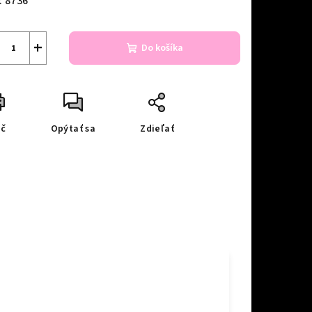
:
8736
+
Do košíka
ač
Opýtať sa
Zdieľať