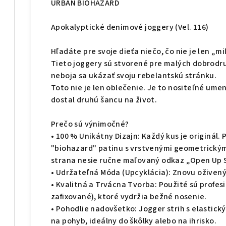
URBAN BIOHAZARD
Apokalyptické denimové joggery (Vel. 116)
Hľadáte pre svoje dieťa niečo, čo nie je len „m
Tieto joggery sú stvorené pre malých dobrodru
neboja sa ukázať svoju rebelantskú stránku.
Toto nie je len oblečenie. Je to nositeľné ume
dostal druhú šancu na život.
Prečo sú výnimočné?
• 100 % Unikátny Dizajn: Každý kus je originá
"biohazard" patinu s vrstvenými geometrickými
strana nesie ručne maľovaný odkaz „Open Up S
• Udržateľná Móda (Upcyklácia): Znovu oživený 
• Kvalitná a Trvácna Tvorba: Použité sú profesi
zafixované), ktoré vydržia bežné nosenie.
• Pohodlie nadovšetko: Jogger strih s elastic
na pohyb, ideálny do škôlky alebo na ihrisko.