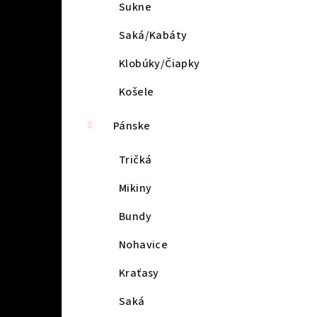
l
Sukne
Saká/Kabáty
Klobúky/Čiapky
Košele
Pánske
Tričká
Mikiny
Bundy
Nohavice
Kraťasy
Saká