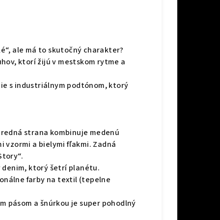
ilé“, ale má to skutočný charakter?
hov, ktorí žijú v mestskom rytme a
nie s industriálnym podtónom, ktorý
l. Predná strana kombinuje medenú
 vzormi a bielymi fľakmi. Zadná
tory“.
denim, ktorý šetrí planétu.
onálne farby na textil (tepelne
kým pásom a šnúrkou je super pohodlný