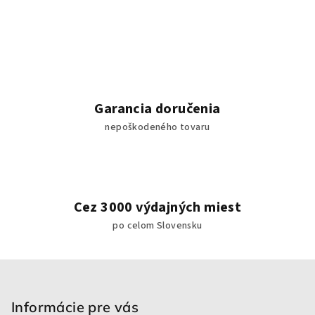
v
l
á
d
a
c
i
Garancia doručenia
e
nepoškodeného tovaru
p
r
v
k
y
Cez 3000 výdajných miest
v
po celom Slovensku
ý
p
i
Z
s
á
u
p
Informácie pre vás