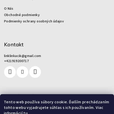
ä
O Nás
t
Obchodné podmienky
i
Podmienky ochrany osobných údajov
e
Kontakt
linklinkacik
@
gmail.com
+421919200717
Pre zákazníkov
Tento web používa súbory cookie. Ďalším prechádzaním
tohto webu vyjadrujete súhlas s ich používaním. Viac
Od odpadu k umeniu
informácií
tu
.