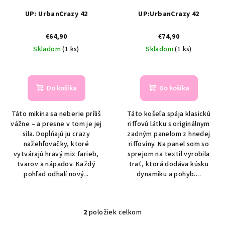
r
o
UP: UrbanCrazy 42
UP:UrbanCrazy 42
o
v
d
€64,90
€74,90
u
Skladom
(1 ks)
Skladom
(1 ks)
k
t
o
Do košíka
Do košíka
v
Táto mikina sa neberie príliš
Táto košeľa spája klasickú
vážne – a presne v tom je jej
rifľovú látku s originálnym
sila. Dopĺňajú ju crazy
zadným panelom z hnedej
nažehľovačky, ktoré
rifľoviny. Na panel som so
vytvárajú hravý mix farieb,
sprejom na textil vyrobila
tvarov a nápadov. Každý
trať, ktorá dodáva kúsku
pohľad odhalí nový...
dynamiku a pohyb....
2
položiek celkom
O