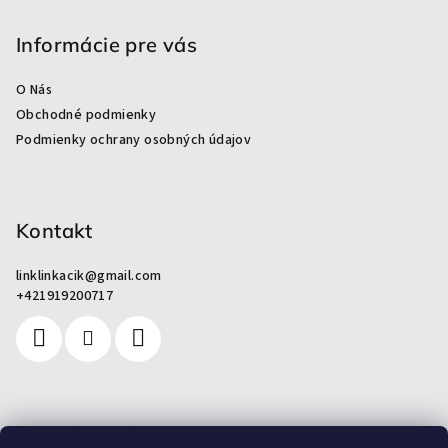
á
p
Informácie pre vás
ä
O Nás
t
Obchodné podmienky
i
Podmienky ochrany osobných údajov
e
Kontakt
linklinkacik
@
gmail.com
+421919200717
Pre zákazníkov