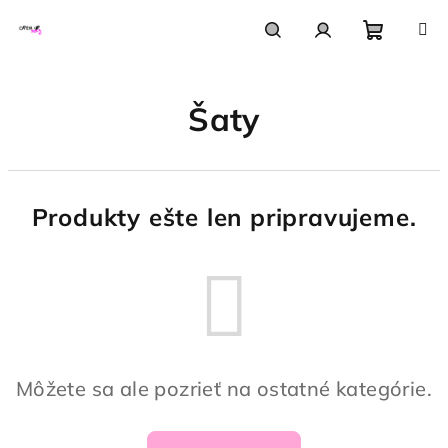
Prejsť
na
obsah
Nákupn
Hľadať
Prihlásenie
Šaty
košík
Produkty ešte len pripravujeme.
Môžete sa ale pozrieť na ostatné kategórie.