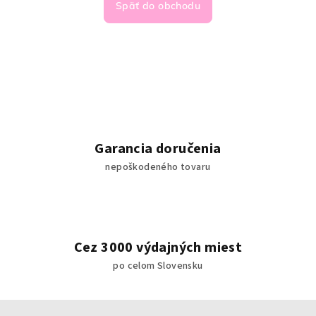
Späť do obchodu
Garancia doručenia
nepoškodeného tovaru
Cez 3000 výdajných miest
po celom Slovensku
Z