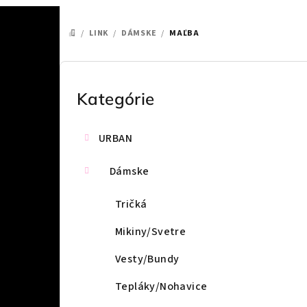
/
LINK
/
DÁMSKE
/
MAĽBA
DOMOV
B
o
Kategórie
Preskočiť
kategórie
č
URBAN
n
ý
Dámske
p
Tričká
a
Mikiny/Svetre
n
Vesty/Bundy
e
Tepláky/Nohavice