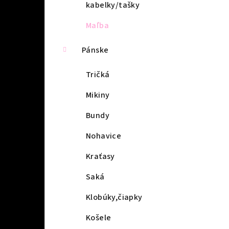
kabelky/tašky
Maľba
Pánske
Tričká
Mikiny
Bundy
Nohavice
Kraťasy
Saká
Klobúky,čiapky
Košele