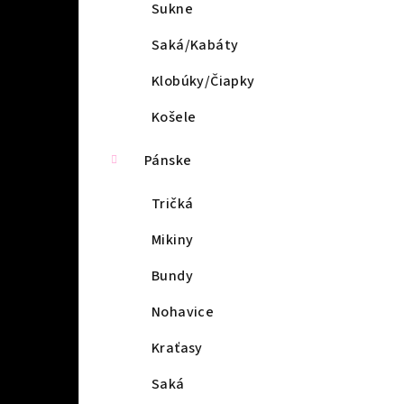
l
Sukne
Saká/Kabáty
Klobúky/Čiapky
Košele
Pánske
Tričká
Mikiny
Bundy
Nohavice
Kraťasy
Saká