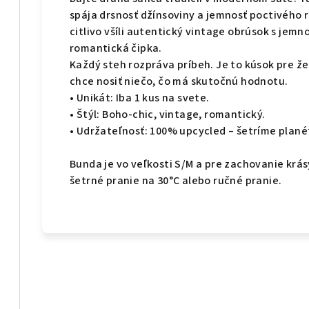
spája drsnosť džínsoviny a jemnosť poctivého 
citlivo všíli autentický vintage obrúsok s jem
romantická čipka.
Každý steh rozpráva príbeh. Je to kúsok pre ž
chce nosiť niečo, čo má skutočnú hodnotu.
• Unikát: Iba 1 kus na svete.
• Štýl: Boho-chic, vintage, romantický.
• Udržateľnosť: 100% upcycled – šetríme plané
Bunda je vo veľkosti S/M a pre zachovanie krá
šetrné pranie na 30°C alebo ručné pranie.