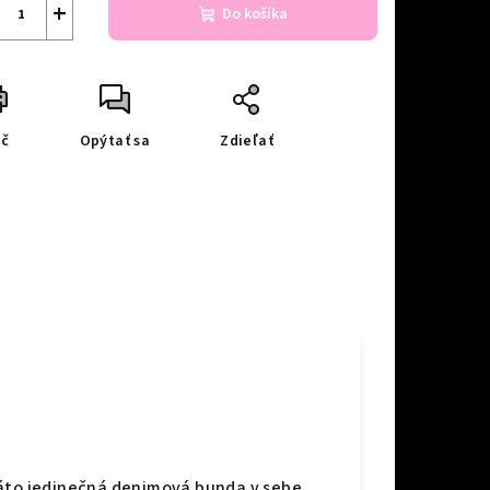
+
Do košíka
ač
Opýtať sa
Zdieľať
Táto jedinečná denimová bunda v sebe