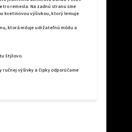
retro remesla. Na zadnú stranu sme
nou kvetinovou výšivkou, ktorý lemuje
enu, ktorá miluje udržateľnú módu a
tu štýlovo.
sy ručnej výšivky a čipky odporúčame