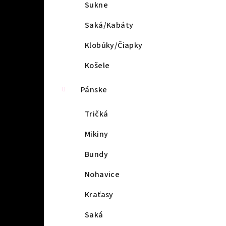
l
Sukne
Saká/Kabáty
Klobúky/Čiapky
Košele
Pánske
Tričká
Mikiny
Bundy
Nohavice
Kraťasy
Saká