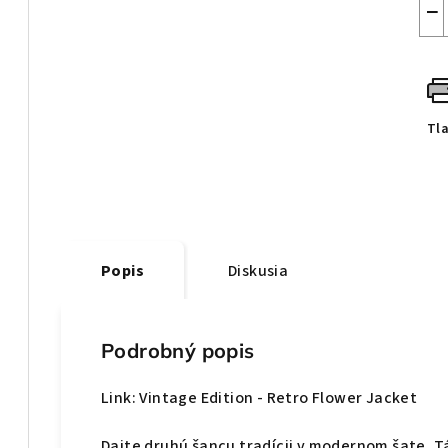
−
Tl
Popis
Diskusia
Podrobný popis
Link: Vintage Edition - Retro Flower Jacket
Dajte druhú šancu tradícii v modernom šate. 