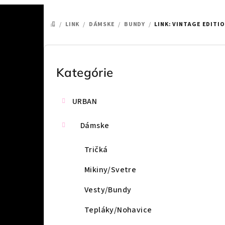
/
LINK
/
DÁMSKE
/
BUNDY
/
LINK: VINTAGE EDITI
DOMOV
B
o
Kategórie
Preskočiť
kategórie
č
URBAN
n
ý
Dámske
p
Tričká
a
Mikiny/Svetre
n
Vesty/Bundy
e
Tepláky/Nohavice