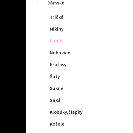
Dámske
Tričká
Mikiny
Bundy
Nohavice
Kraťasy
Šaty
Sukne
Saká
Klobúky,čiapky
Košele