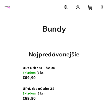
Prejsť
na
obsah
Nákupn
Hľadať
Prihlásenie
Bundy
košík
Najpredávanejšie
UP: UrbanCube 36
Skladom
(1 ks)
€69,90
UP:UrbanCube 38
Skladom
(1 ks)
€69,90