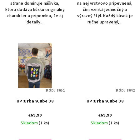
strane dominuje nášivka,
na nej vrstvovo pripevnená,
ktorá dodáva kúsku originálny
čím vzniká jedinečný a
charakter a pripomína, že aj
výrazný štýl. Každý kúsok je
detaily...
ručne upravený,...
KÓD:
8651
KÓD:
8642
UP:UrbanCube 38
UP:UrbanCube 38
€69,90
€69,90
Skladom
(1 ks)
Skladom
(1 ks)