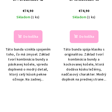
€74,90
€74,90
Skladom
(1 ks)
Skladom
(1 ks)
Do košíka
Do košíka
Táto bunda vznikla spojením
Táto bunda spája klasiku s
toho, čo má zmysel. Základ
originalitou. Základ tvorí
tvorí kombinácia bundy a
kombinácia bundy a
pásikavej košele, vpredu
kockovanej košele, ktorá
doplnená o modrý detail,
dodáva kúsku ležérny,
ktorý celý kúsok pekne
nadčasový charakter. Modrý
oživuje. Na zadnej...
doplnok na prednej strane...