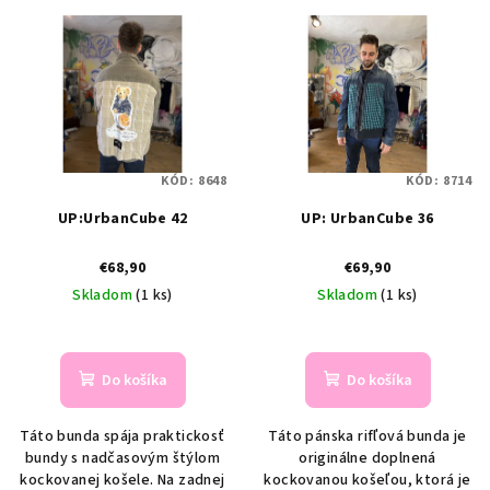
V
r
ý
o
p
d
i
u
s
k
p
t
KÓD:
8648
KÓD:
8714
r
o
UP:UrbanCube 42
UP: UrbanCube 36
o
v
d
€68,90
€69,90
u
Skladom
(1 ks)
Skladom
(1 ks)
k
t
o
Do košíka
Do košíka
v
Táto bunda spája praktickosť
Táto pánska rifľová bunda je
bundy s nadčasovým štýlom
originálne doplnená
kockovanej košele. Na zadnej
kockovanou košeľou, ktorá je