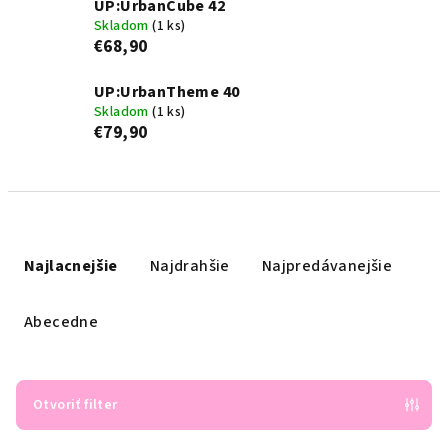
UP:UrbanCube 42
Skladom
(1 ks)
€68,90
UP:UrbanTheme 40
Skladom
(1 ks)
€79,90
R
a
Najlacnejšie
Najdrahšie
Najpredávanejšie
d
e
Abecedne
n
i
e
Otvoriť filter
p