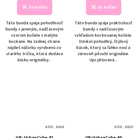
Do košíka
Do košíka
Táto bunda spája pohodlnosť
Táto bunda spája praktickosť
bundy s jemným, nadčasovým
bundy s nadčasovým
vzorom košele s malými
vzhľadom kockovanej košele.
kockami. Na zadnej strane
Vznikol pohodlný, štýlový
nájdeš nášivku vyrobenú zo
kúsok, ktorý sa ľahko nosí a
starého trička, ktorá dodáva
zároveň pôsobí originálne.
kúsku originálny...
Upcyklovaná...
KÓD:
8636
KÓD:
8639
UP: UrbanCube 42
UP:UrbanCube 40