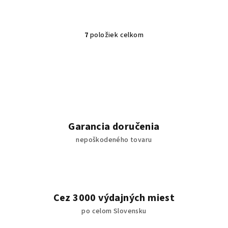
7
položiek celkom
O
v
l
á
d
a
c
i
Garancia doručenia
e
nepoškodeného tovaru
p
r
v
k
y
Cez 3000 výdajných miest
v
po celom Slovensku
ý
p