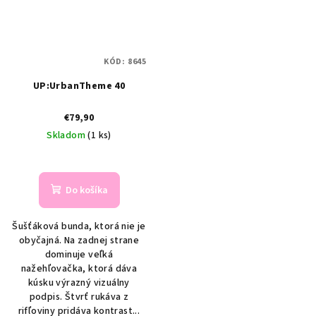
KÓD:
8645
UP:UrbanTheme 40
€79,90
Skladom
(1 ks)
Do košíka
Šušťáková bunda, ktorá nie je
obyčajná. Na zadnej strane
dominuje veľká
nažehľovačka, ktorá dáva
kúsku výrazný vizuálny
podpis. Štvrť rukáva z
rifľoviny pridáva kontrast...