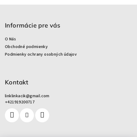
i
Z
s
á
u
p
Informácie pre vás
ä
O Nás
t
Obchodné podmienky
i
Podmienky ochrany osobných údajov
e
Kontakt
linklinkacik
@
gmail.com
+421919200717