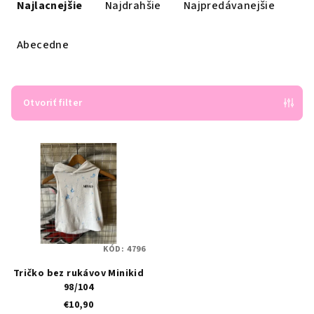
a
Najlacnejšie
Najdrahšie
Najpredávanejšie
d
e
Abecedne
n
i
e
Otvoriť filter
p
V
r
ý
o
p
d
i
u
s
k
p
t
KÓD:
4796
r
o
Tričko bez rukávov Minikid
o
v
98/104
d
€10,90