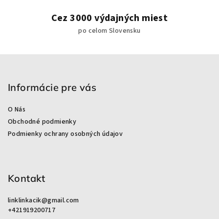
k
y
Cez 3000 výdajných miest
v
po celom Slovensku
ý
p
i
Z
s
á
u
p
Informácie pre vás
ä
O Nás
t
Obchodné podmienky
i
Podmienky ochrany osobných údajov
e
Kontakt
linklinkacik
@
gmail.com
+421919200717