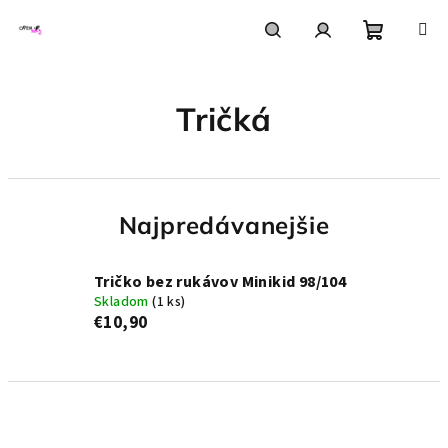
Prejsť
na
obsah
Nákupn
Hľadať
Prihlásenie
Tričká
košík
Najpredávanejšie
Tričko bez rukávov Minikid 98/104
Skladom
(1 ks)
€10,90
R