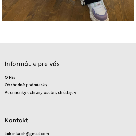
Z
á
p
Informácie pre vás
ä
O Nás
t
Obchodné podmienky
i
Podmienky ochrany osobných údajov
e
Kontakt
linklinkacik
@
gmail.com