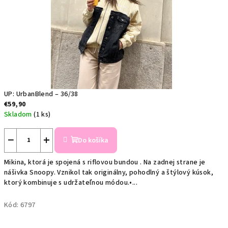
č
a
s
o
v
UP: UrbanBlend – 36/38
o
€59,90
Skladom
(1 ks)
m
−
+
o
Do košíka
b
Mikina, ktorá je spojená s riflovou bundou . Na zadnej strane je
nášivka Snoopy. Vznikol tak originálny, pohodlný a štýlový kúsok,
c
ktorý kombinuje s udržateľnou módou.•...
h
Kód:
6797
o