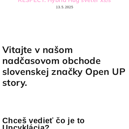
P
13.5.2025
s
Hodnotenie
produktu
t
je
5
o
z
5
r
hviezdičiek.
Vitajte v našom
y
nadčasovom obchode
.
slovenskej značky Open UP
story.
Chceš vedieť čo je to
Upcyklácia?