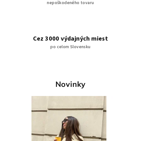
j
nepoškodeného tovaru
t
e
v
Cez 3000 výdajných miest
n
po celom Slovensku
a
š
Novinky
o
m
n
a
d