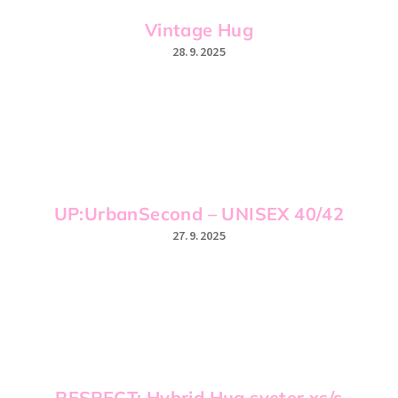
z
Vintage Hug
28.9.2025
n
Hodnotenie
a
produktu
je
4
č
z
5
k
hviezdičiek.
y
UP:UrbanSecond – UNISEX 40/42
O
27.9.2025
p
Hodnotenie
produktu
je
e
5
z
n
5
hviezdičiek.
U
RESPECT: Hybrid Hug sveter xs/s