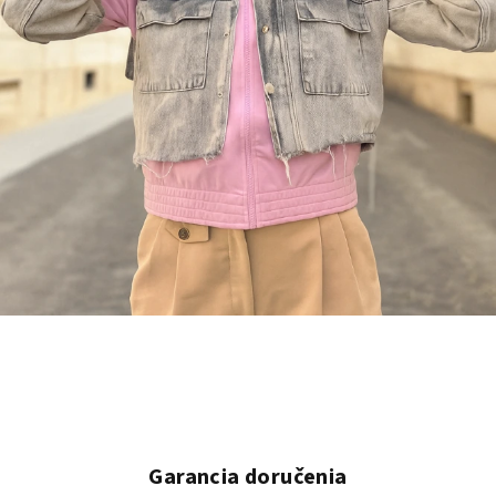
V
i
t
a
Garancia doručenia