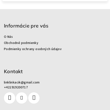
Z
á
p
Informácie pre vás
ä
O Nás
t
Obchodné podmienky
i
Podmienky ochrany osobných údajov
e
Kontakt
linklinkacik
@
gmail.com
+421919200717