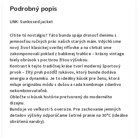
Podrobný popis
LINK:
Sunkissed jacket
Cítite tú nostalgiu? Táto bunda spája drsnosť denimu s
jemnosťou ručných prác našich starých mám. Vdýchli sme
nový život klasickej svetlej rifľovke a na chrbát sme
zakomponovali poklad z babkinej truhlice – krásny vintage
biely obrúsok s poctivou žltou výšivkou.
Kontrast k tejto tradičnej kráse tvorí moderný športový
prvok – žltý pruh pozdĺž rukávov, ktorý bunde dodáva
energiu a dynamiku. Je to ideálny kúsok pre ženu, ktorá
miluje originálnu módu s dušou a rada kombinuje zdanlivo
nekombinovateľné.
Oblečte si kúsok histórie pretvorený do moderného
dizajnu.
Bunda je vo veľkosti S oversize. Pre zachovanie jemných
detailov výšivky odporúčame šetrné pranie na 30°C (ideálne
obrátenú naruby).