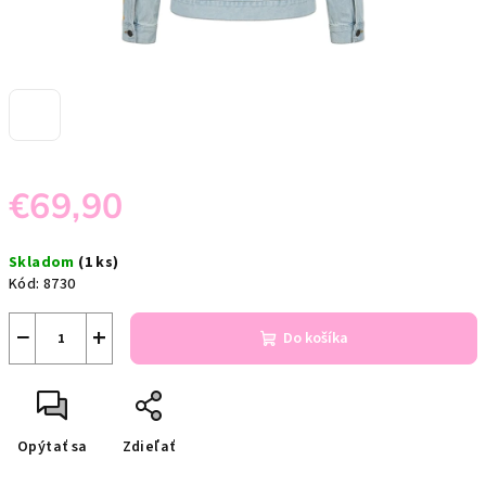
€69,90
Jednotková
Skladom
(1 ks)
cena:
Kód:
8730
−
+
Do košíka
Opýtať sa
Zdieľať