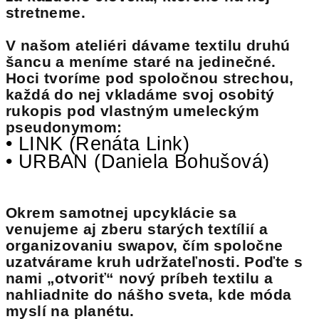
stretneme.
V našom ateliéri dávame textilu druhú
šancu a meníme staré na jedinečné.
Hoci tvoríme pod spoločnou strechou,
každá do nej vkladáme svoj osobitý
rukopis pod vlastným umeleckým
pseudonymom:
• LINK (Renáta Link)
• URBAN (Daniela Bohušová)
Okrem samotnej upcyklácie sa
venujeme aj zberu starých textílií a
organizovaniu swapov, čím spoločne
uzatvárame kruh udržateľnosti. Poďte s
nami „otvoriť“ nový príbeh textilu a
nahliadnite do nášho sveta, kde móda
myslí na planétu.