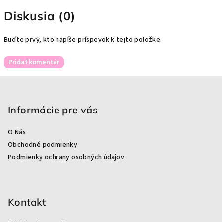
Diskusia (0)
Buďte prvý, kto napíše príspevok k tejto položke.
Pridať komentár
Z
á
p
Informácie pre vás
ä
O Nás
t
Obchodné podmienky
i
Podmienky ochrany osobných údajov
e
Kontakt