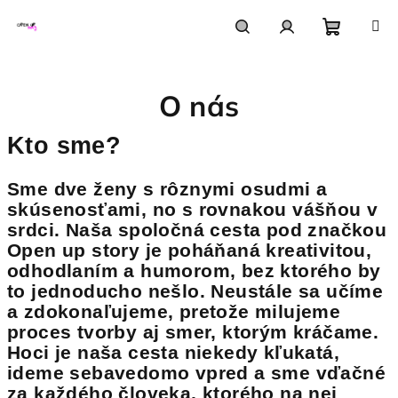
Prejsť
na
obsah
Nákupn
Hľadať
Prihlásenie
O nás
košík
Kto sme?
Sme dve ženy s rôznymi osudmi a
skúsenosťami, no s rovnakou vášňou v
srdci. Naša spoločná cesta pod značkou
Open up story je poháňaná kreativitou,
odhodlaním a humorom, bez ktorého by
to jednoducho nešlo. Neustále sa učíme
a zdokonaľujeme, pretože milujeme
proces tvorby aj smer, ktorým kráčame.
Hoci je naša cesta niekedy kľukatá,
ideme sebavedomo vpred a sme vďačné
za každého človeka, ktorého na nej