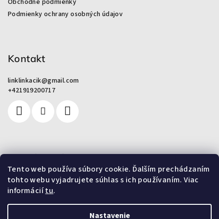
Obchodné podmienky
i
Podmienky ochrany osobných údajov
e
Kontakt
linklinkacik
@
gmail.com
+421919200717
Pre zákazníkov
Tento web používa súbory cookie. Ďalším prechádzaním
tohto webu vyjadrujete súhlas s ich používaním. Viac
Od odpadu k umeniu
informácií
tu
.
Nastavenie