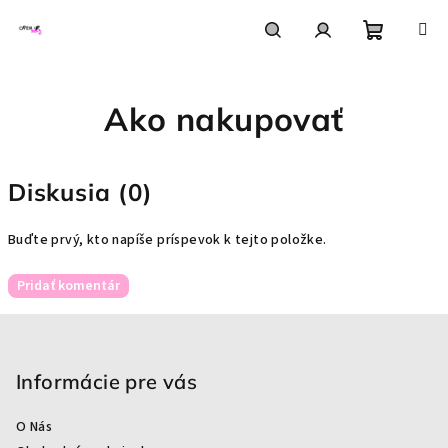
Prejsť
na
obsah
Nákupn
Hľadať
Prihlásenie
Ako nakupovať
košík
Diskusia (0)
Buďte prvý, kto napíše príspevok k tejto položke.
Pridať komentár
Z
á
p
Informácie pre vás
ä
O Nás
t