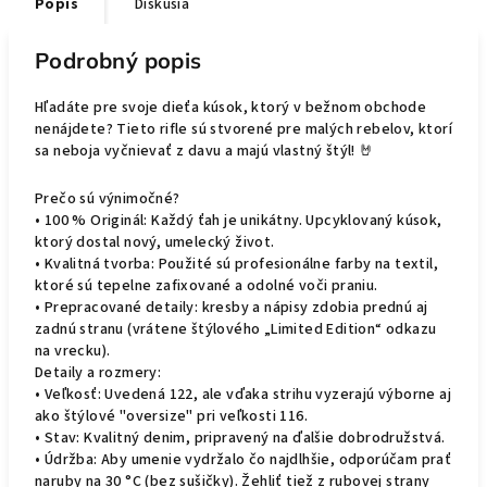
Popis
Diskusia
Podrobný popis
Hľadáte pre svoje dieťa kúsok, ktorý v bežnom obchode
nenájdete? Tieto rifle sú stvorené pre malých rebelov, ktorí
sa neboja vyčnievať z davu a majú vlastný štýl! 🤘
Prečo sú výnimočné?
• 100 % Originál: Každý ťah je unikátny. Upcyklovaný kúsok,
ktorý dostal nový, umelecký život.
• Kvalitná tvorba: Použité sú profesionálne farby na textil,
ktoré sú tepelne zafixované a odolné voči praniu.
• Prepracované detaily: kresby a nápisy zdobia prednú aj
zadnú stranu (vrátene štýlového „Limited Edition“ odkazu
na vrecku).
Detaily a rozmery:
• Veľkosť: Uvedená 122, ale vďaka strihu vyzerajú výborne aj
ako štýlové "oversize" pri veľkosti 116.
• Stav: Kvalitný denim, pripravený na ďalšie dobrodružstvá.
• Údržba: Aby umenie vydržalo čo najdlhšie, odporúčam prať
naruby na 30 °C (bez sušičky). Žehliť tiež z rubovej strany