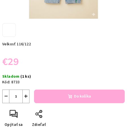
Velkosť 116/122
€29
Jednotková
Skladom
(1 ks)
cena:
Kód:
8733
−
+
Do košíka
Opýtať sa
Zdieľať