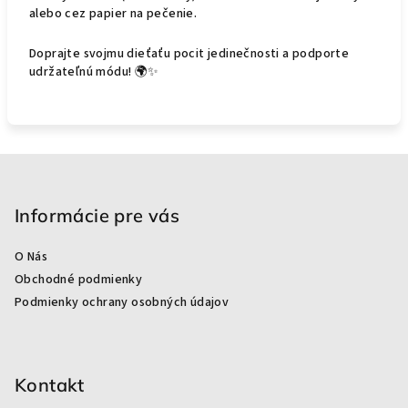
alebo cez papier na pečenie.
Doprajte svojmu dieťaťu pocit jedinečnosti a podporte
udržateľnú módu! 🌍✨
Z
á
p
Informácie pre vás
ä
O Nás
t
Obchodné podmienky
i
Podmienky ochrany osobných údajov
e
Kontakt