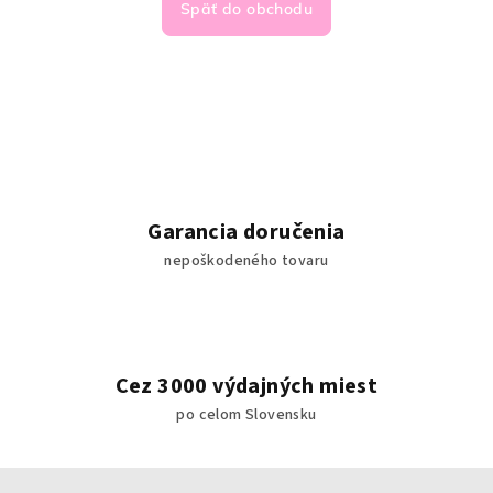
Späť do obchodu
Garancia doručenia
nepoškodeného tovaru
Cez 3000 výdajných miest
po celom Slovensku
Z