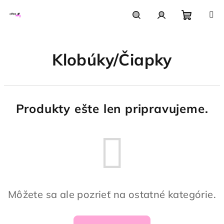
Prejsť
na
obsah
Nákupn
Hľadať
Prihlásenie
Klobúky/Čiapky
košík
Produkty ešte len pripravujeme.
Môžete sa ale pozrieť na ostatné kategórie.