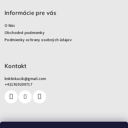
á
p
Informácie pre vás
ä
O Nás
t
Obchodné podmienky
i
Podmienky ochrany osobných údajov
e
Kontakt
linklinkacik
@
gmail.com
+421919200717
Pre zákazníkov