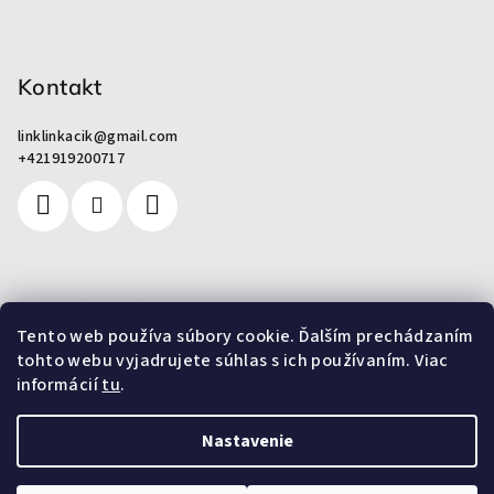
e
Kontakt
linklinkacik
@
gmail.com
+421919200717
Pre zákazníkov
Tento web používa súbory cookie. Ďalším prechádzaním
tohto webu vyjadrujete súhlas s ich používaním. Viac
Od odpadu k umeniu
informácií
tu
.
Nastavenie