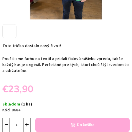
Toto tričko dostalo nový život!
Použili sme farbu na textil a pridali fialovú nášivku vpredu, takže
každý kus je originál. Perfektné pre tých, ktorí chcú štýl svedomito
a udržateľne.
€23,90
Jednotková
Skladom
(1 ks)
cena:
Kód:
8684
−
+
Do košíka