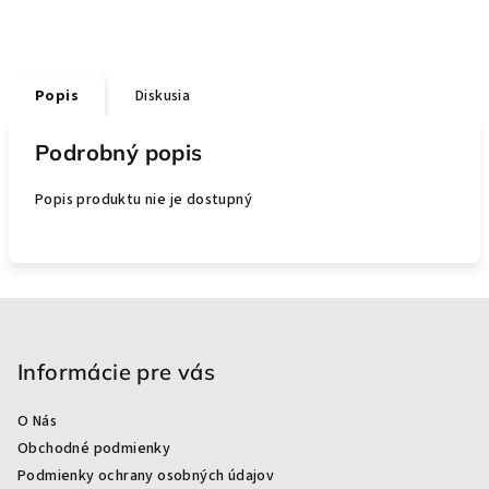
Popis
Diskusia
Podrobný popis
Popis produktu nie je dostupný
Z
á
p
Informácie pre vás
ä
O Nás
t
Obchodné podmienky
i
Podmienky ochrany osobných údajov