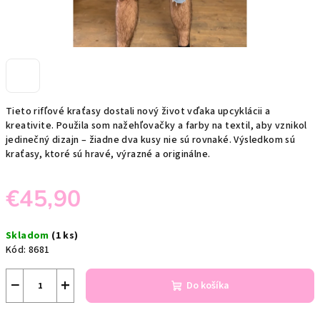
Tieto rifľové kraťasy dostali nový život vďaka upcyklácii a
kreativite. Použila som nažehľovačky a farby na textil, aby vznikol
jedinečný dizajn – žiadne dva kusy nie sú rovnaké. Výsledkom sú
kraťasy, ktoré sú hravé, výrazné a originálne.
€45,90
Jednotková
Skladom
(1 ks)
cena:
Kód:
8681
−
+
Do košíka