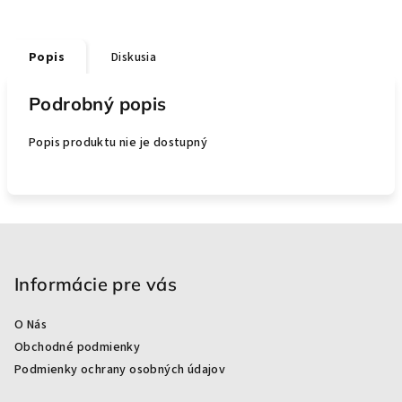
Popis
Diskusia
Podrobný popis
Popis produktu nie je dostupný
Z
á
p
Informácie pre vás
ä
O Nás
t
Obchodné podmienky
i
Podmienky ochrany osobných údajov
e