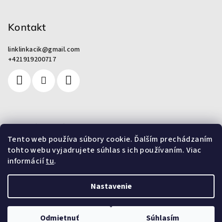
Kontakt
linklinkacik
@
gmail.com
+421919200717
Pre zákazníkov
Tento web používa súbory cookie. Ďalším prechádzaním
tohto webu vyjadrujete súhlas s ich používaním. Viac
Od odpadu k umeniu
informácií
tu
.
Nastavenie
Copyright 2026
OPEN UP STORY
. Všetky práva vyhradené.
Odmietnuť
Súhlasím