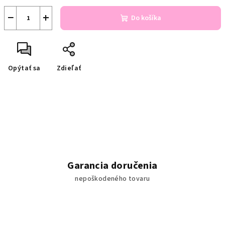
−
+
Do košíka
Opýtať sa
Zdieľať
Garancia doručenia
nepoškodeného tovaru