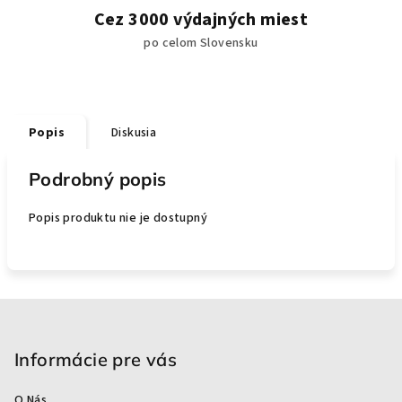
Cez 3000 výdajných miest
po celom Slovensku
Popis
Diskusia
Podrobný popis
Popis produktu nie je dostupný
Z
á
p
Informácie pre vás
ä
O Nás