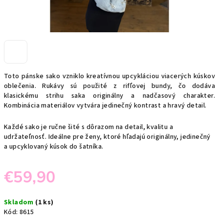
Toto pánske sako vzniklo kreatívnou upcykláciou viacerých kúskov
oblečenia. Rukávy sú použité z rifľovej bundy, čo dodáva
klasickému strihu saka originálny a nadčasový charakter.
Kombinácia materiálov vytvára jedinečný kontrast a hravý detail.
Každé sako je ručne šité s dôrazom na detail, kvalitu a
udržateľnosť. Ideálne pre ženy, ktoré hľadajú originálny, jedinečný
a upcyklovaný kúsok do šatníka.
€59,90
Jednotková
Skladom
(1 ks)
cena:
Kód:
8615