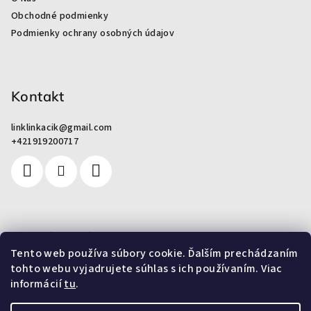
t
Obchodné podmienky
i
Podmienky ochrany osobných údajov
e
Kontakt
linklinkacik
@
gmail.com
+421919200717
Pre zákazníkov
Tento web používa súbory cookie. Ďalším prechádzaním
tohto webu vyjadrujete súhlas s ich používaním. Viac
Od odpadu k umeniu
informácií
tu
.