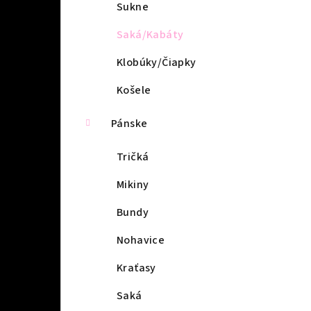
l
Sukne
Saká/Kabáty
Klobúky/Čiapky
Košele
Pánske
Tričká
Mikiny
Bundy
Nohavice
Kraťasy
Saká