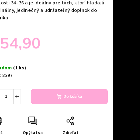
osti 34–36 a je ideálny pre tých, ktorí hľadajú
ginálny, jedinečný a udržateľný doplnok do
níka.
54,90
notková
a:
ladom
(1 ks)
:
8597
+
Do košíka
ač
Opýtať sa
Zdieľať