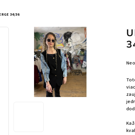
RGE 34/36
U
3
Pri
Neo
hod
pro
Tot
je
via
0,0
zau
z
jed
5
dod
hvie
Kaž
kva