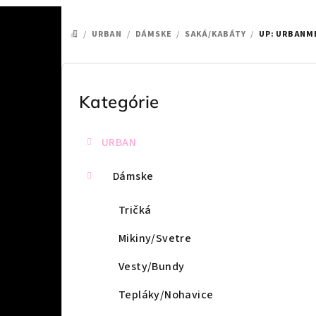
/
URBAN
/
DÁMSKE
/
SAKÁ/KABÁTY
/
UP: URBANME
DOMOV
B
o
Kategórie
Preskočiť
kategórie
č
URBAN
n
ý
Dámske
p
Tričká
a
Mikiny/Svetre
n
Vesty/Bundy
e
Tepláky/Nohavice