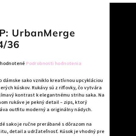
P: UrbanMerge
4/36
emerné
hodnotené
Podrobnosti hodnotenia
notenie
duktu
o dámske sako vzniklo kreatívnou upcykláciou
cerých kúskov. Rukávy sú z rifľovky, čo vytvára
jímavý kontrast k elegantnému strihu saka. Na
nom rukáve je pekný detail – zips, ktorý
áva outfitu moderný a originálny nádych.
zdičiek.
dé sako je ručne prerábané s dôrazom na
litu, detail a udržateľnosť. Kúsok je vhodný pre