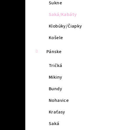
l
Sukne
Saká/Kabáty
Klobúky/Čiapky
Košele
Pánske
Tričká
Mikiny
Bundy
Nohavice
Kraťasy
Saká