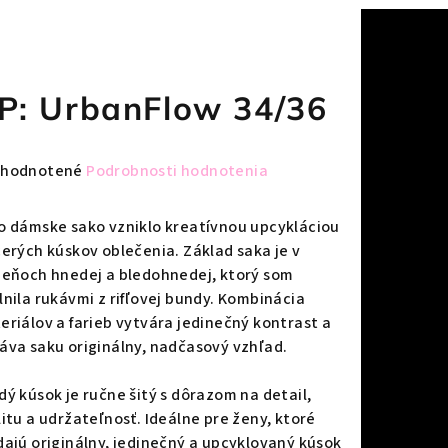
P: UrbanFlow 34/36
emerné
hodnotené
Podrobnosti hodnotenia
notenie
duktu
o dámske sako vzniklo kreatívnou upcykláciou
cerých kúskov oblečenia. Základ saka je v
ieňoch hnedej a bledohnedej, ktorý som
lnila rukávmi z rifľovej bundy. Kombinácia
eriálov a farieb vytvára jedinečný kontrast a
zdičiek.
áva saku originálny, nadčasový vzhľad.
dý kúsok je ručne šitý s dôrazom na detail,
litu a udržateľnosť. Ideálne pre ženy, ktoré
dajú originálny, jedinečný a upcyklovaný kúsok