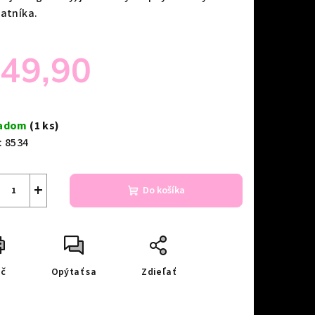
šatníka.
49,90
notková
a:
ladom
(1 ks)
:
8534
+
Do košíka
ač
Opýtať sa
Zdieľať