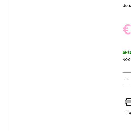
do 
€
Jed
cen
Sk
Kód
−
Tl