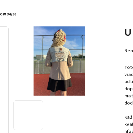
OW 34/36
U
Pri
Neo
hod
pro
Tot
je
via
0,0
odt
z
dop
5
mat
hvie
dod
Kaž
kva
hľa