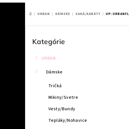
/
URBAN
/
DÁMSKE
/
SAKÁ/KABÁTY
/
UP: URBANFL
DOMOV
B
o
Kategórie
Preskočiť
kategórie
č
URBAN
n
ý
Dámske
p
Tričká
a
Mikiny/Svetre
n
Vesty/Bundy
e
Tepláky/Nohavice