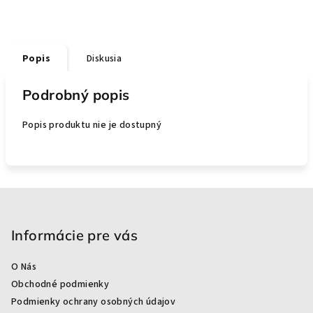
Popis
Diskusia
Podrobný popis
Popis produktu nie je dostupný
Z
á
p
Informácie pre vás
ä
O Nás
t
Obchodné podmienky
i
Podmienky ochrany osobných údajov