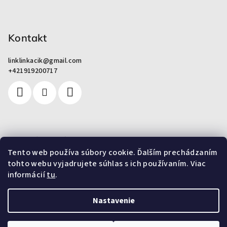
e
Kontakt
linklinkacik
@
gmail.com
+421919200717
Pre zákazníkov
Tento web používa súbory cookie. Ďalším prechádzaním
tohto webu vyjadrujete súhlas s ich používaním. Viac
Od odpadu k umeniu
informácií
tu
.
Nastavenie
Copyright 2026
OPEN UP STORY
. Všetky práva vyhradené.