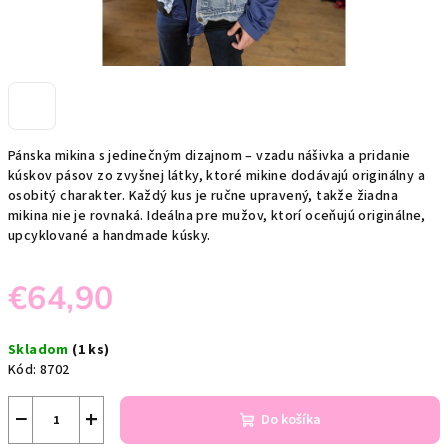
Pánska mikina s jedinečným dizajnom – vzadu nášivka a pridanie
kúskov pásov zo zvyšnej látky, ktoré mikine dodávajú originálny a
osobitý charakter. Každý kus je ručne upravený, takže žiadna
mikina nie je rovnaká. Ideálna pre mužov, ktorí oceňujú originálne,
upcyklované a handmade kúsky.
€64,90
Jednotková
Skladom
(1 ks)
cena:
Kód:
8702
−
+
Do košíka