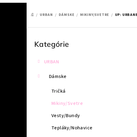
/
URBAN
/
DÁMSKE
/
MIKINY/SVETRE
/
UP: URBANB
DOMOV
B
o
Kategórie
Preskočiť
kategórie
č
URBAN
n
ý
Dámske
p
Tričká
a
Mikiny/Svetre
n
Vesty/Bundy
e
Tepláky/Nohavice