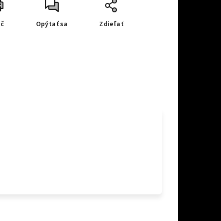
ač
Opýtať sa
Zdieľať