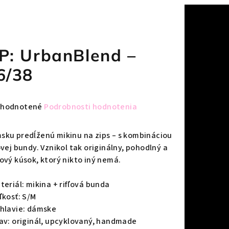
P: UrbanBlend –
6/38
emerné
hodnotené
Podrobnosti hodnotenia
notenie
duktu
sku predĺženú mikinu na zips – s kombináciou
ovej bundy. Vznikol tak originálny, pohodlný a
lový kúsok, ktorý nikto iný nemá.
teriál: mikina + rifľová bunda
zdičiek.
ľkosť: S/M
ohlavie: dámske
tav: originál, upcyklovaný, handmade