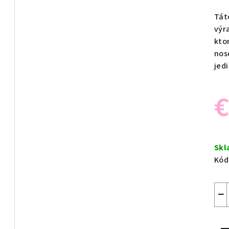
Tát
výr
kto
nos
jed
€
Jed
cen
Sk
Kód
−