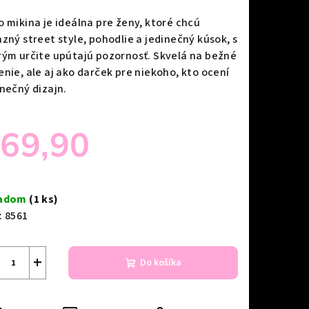
o mikina je ideálna pre ženy, ktoré chcú
azný street style, pohodlie a jedinečný kúsok, s
rým určite upútajú pozornosť. Skvelá na bežné
enie, ale aj ako darček pre niekoho, kto ocení
inečný dizajn.
69,90
notková
a:
ladom
(1 ks)
:
8561
+
Do košíka