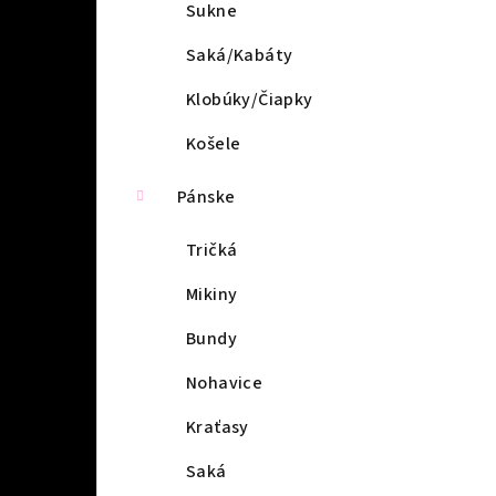
l
Sukne
Saká/Kabáty
Klobúky/Čiapky
Košele
Pánske
Tričká
Mikiny
Bundy
Nohavice
Kraťasy
Saká