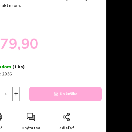
rakterom.
79,90
notková
a:
ladom
(1 ks)
:
2936
+
Do košíka
ač
Opýtať sa
Zdieľať