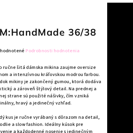
M:HandMade 36/38
emerné
hodnotené
Podrobnosti hodnotenia
notenie
duktu
o ručne šitá dámska mikina zaujme oversize
ihom a intenzívnou kráľovskou modrou farbou.
dok mikiny je zakončený gumou, ktorá dodáva
ktický a zároveň štýlový detail. Na prednej a
nej strane sú použité nášivky, čím vzniká
zdičiek.
ginálny, hravý a jedinečný vzhľad.
dý kus je ručne vyrábaný s dôrazom na detail,
odlie a slow fashion. Ideálny kúsok pre
tvenie a každodenné nosenie s jedinečným