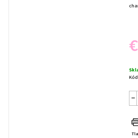
cha
€
Jed
cen
Sk
Kód
−
Tl