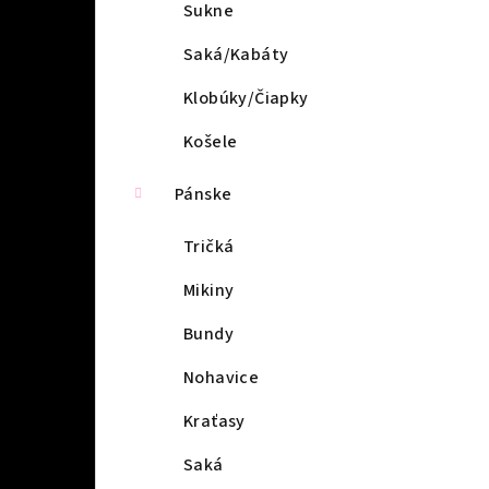
l
Sukne
Saká/Kabáty
Klobúky/Čiapky
Košele
Pánske
Tričká
Mikiny
Bundy
Nohavice
Kraťasy
Saká