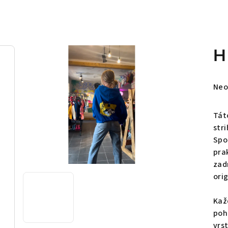
H
Pri
Neo
hod
pro
Tát
je
str
0,0
Spo
z
pra
5
zad
hvie
ori
Kaž
poh
vrs