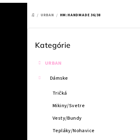
/
URBAN
/
HM:HANDMADE 36/38
DOMOV
B
o
Kategórie
Preskočiť
kategórie
č
URBAN
n
ý
Dámske
p
Tričká
a
Mikiny/Svetre
n
Vesty/Bundy
e
Tepláky/Nohavice