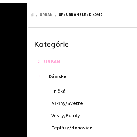
/
URBAN
/
UP: URBANBLEND 40/42
DOMOV
B
o
Kategórie
Preskočiť
kategórie
č
URBAN
n
ý
Dámske
p
Tričká
a
Mikiny/Svetre
n
Vesty/Bundy
e
Tepláky/Nohavice