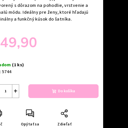
vorený s dôrazom na pohodlie, vrstvenie a
alú módu. Ideálny pre ženy, ktoré hľadajú
ginálny a funkčný kúsok do šatníka.
49,90
notková
a:
ladom
(1 ks)
:
5744
+
Do košíka
ač
Opýtať sa
Zdieľať