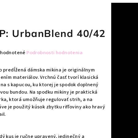
P: UrbanBlend 40/42
emerné
hodnotené
Podrobnosti hodnotenia
notenie
duktu
o predĺžená dámska mikina je originálnym
jením materiálov. Vrchnú časť tvorí klasická
ina s kapucou, ku ktorej je spodok doplnený
ľovou bundou. Na spodku mikiny je praktická
rka, ktorá umožňuje regulovať strih, a na
zdičiek.
áve je použitý kúsok zbytku rifľoviny ako hravý
il.
dý kus je ručne upravený, jedinečný a