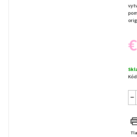
vyt
pom
ori
€
Jed
cen
Sk
Kód
−
Tl