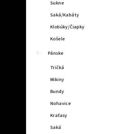
l
Sukne
Saká/Kabáty
Klobúky/Čiapky
Košele
Pánske
Tričká
Mikiny
Bundy
Nohavice
Kraťasy
Saká