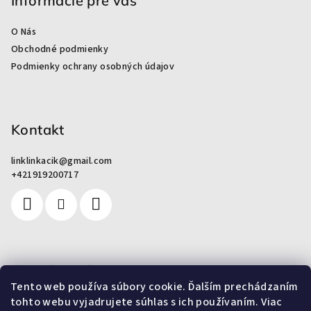
p
Informácie pre vás
ä
O Nás
t
Obchodné podmienky
i
Podmienky ochrany osobných údajov
e
Kontakt
linklinkacik
@
gmail.com
+421919200717
Pre zákazníkov
Tento web používa súbory cookie. Ďalším prechádzaním
tohto webu vyjadrujete súhlas s ich používaním. Viac