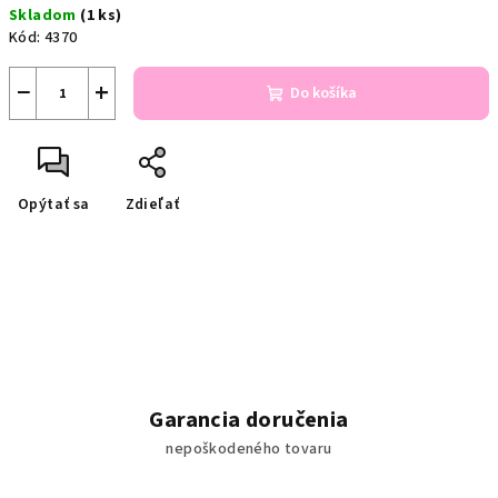
Skladom
(1 ks)
cena:
Kód:
4370
−
+
Do košíka
Opýtať sa
Zdieľať
Garancia doručenia
nepoškodeného tovaru