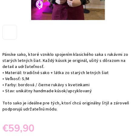
Pánske sako, ktoré vzniklo spojením klasického saka s rukávmi zo
starých letných šiat. Každý kúsok je originál, ušitý s dôrazom na
detail a udržateľnosť.
• Materiál: tradičné sako + látka zo starých letných šiat
• Veľkosť: S/M
• Farby: bordová / čierne rukávy s kvetinkami
• Stav: unikátny handmade kúsok/upcyklovaný
Toto sako je ideálne pre tých, ktorí chcú originálny štýl a zároveň
podporujú udržateľnú módu.
€59,90