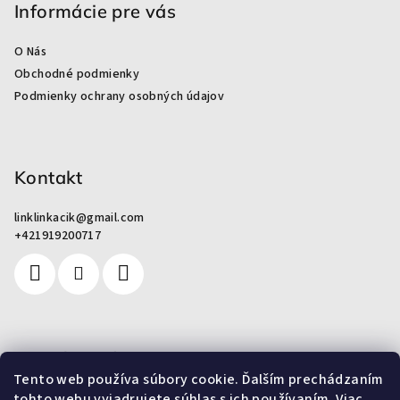
p
Informácie pre vás
ä
O Nás
t
Obchodné podmienky
i
Podmienky ochrany osobných údajov
e
Kontakt
linklinkacik
@
gmail.com
+421919200717
Pre zákazníkov
Tento web používa súbory cookie. Ďalším prechádzaním
tohto webu vyjadrujete súhlas s ich používaním. Viac