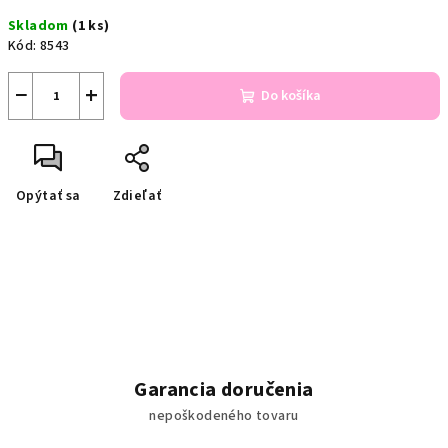
Jednotková
Skladom
(1 ks)
cena:
Kód:
8543
−
+
Do košíka
Opýtať sa
Zdieľať
Garancia doručenia
nepoškodeného tovaru