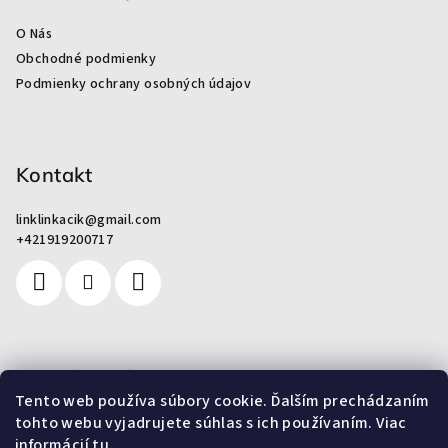
ä
O Nás
t
Obchodné podmienky
i
Podmienky ochrany osobných údajov
e
Kontakt
linklinkacik
@
gmail.com
+421919200717
Pre zákazníkov
Tento web používa súbory cookie. Ďalším prechádzaním
tohto webu vyjadrujete súhlas s ich používaním. Viac
Od odpadu k umeniu
informácií
tu
.