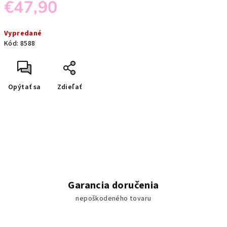
€47,90
Jednotková
Vypredané
cena:
Kód:
8588
Opýtať sa
Zdieľať
Garancia doručenia
nepoškodeného tovaru