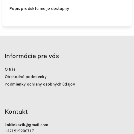
Popis produktu nie je dostupný
Z
á
p
Informácie pre vás
ä
O Nás
t
Obchodné podmienky
i
Podmienky ochrany osobných údajov
e
Kontakt
linklinkacik
@
gmail.com
+421919200717