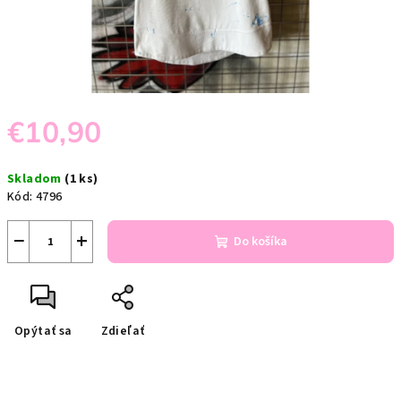
€10,90
Jednotková
Skladom
(1 ks)
cena:
Kód:
4796
−
+
Do košíka
Opýtať sa
Zdieľať