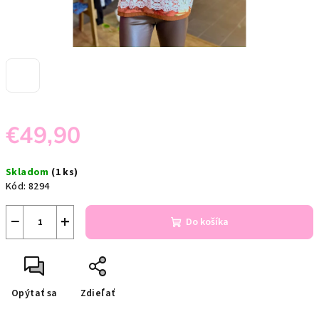
€49,90
Jednotková
Skladom
(1 ks)
cena:
Kód:
8294
−
+
Do košíka
Opýtať sa
Zdieľať