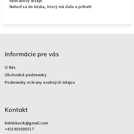
nadčasový dizajn.
Nahoď sa do kúska, ktorý má dušu a príbeh!
Z
á
p
Informácie pre vás
ä
O Nás
t
Obchodné podmienky
i
Podmienky ochrany osobných údajov
e
Kontakt
linklinkacik
@
gmail.com
+421919200717