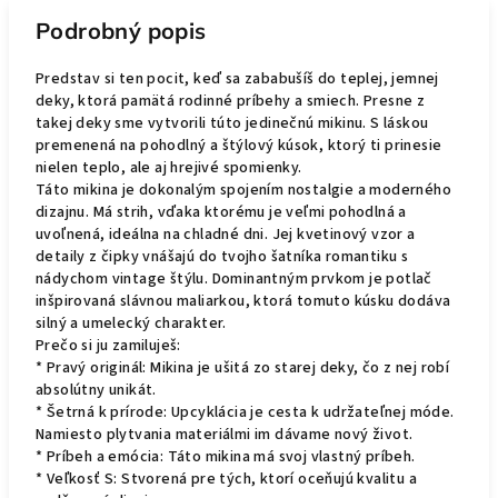
Podrobný popis
Predstav si ten pocit, keď sa zababušíš do teplej, jemnej
deky, ktorá pamätá rodinné príbehy a smiech. Presne z
takej deky sme vytvorili túto jedinečnú mikinu. S láskou
premenená na pohodlný a štýlový kúsok, ktorý ti prinesie
nielen teplo, ale aj hrejivé spomienky.
Táto mikina je dokonalým spojením nostalgie a moderného
dizajnu. Má strih, vďaka ktorému je veľmi pohodlná a
uvoľnená, ideálna na chladné dni. Jej kvetinový vzor a
detaily z čipky vnášajú do tvojho šatníka romantiku s
nádychom vintage štýlu. Dominantným prvkom je potlač
inšpirovaná slávnou maliarkou, ktorá tomuto kúsku dodáva
silný a umelecký charakter.
Prečo si ju zamiluješ:
* Pravý originál: Mikina je ušitá zo starej deky, čo z nej robí
absolútny unikát.
* Šetrná k prírode: Upcyklácia je cesta k udržateľnej móde.
Namiesto plytvania materiálmi im dávame nový život.
* Príbeh a emócia: Táto mikina má svoj vlastný príbeh.
* Veľkosť S: Stvorená pre tých, ktorí oceňujú kvalitu a