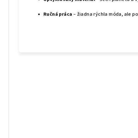
Ručná práca
– žiadna rýchla móda, ale po