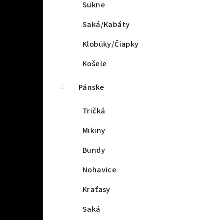
l
Sukne
Saká/Kabáty
Klobúky/Čiapky
Košele
Pánske
Tričká
Mikiny
Bundy
Nohavice
Kraťasy
Saká