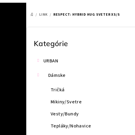
/
LINK
/
RESPECT: HYBRID HUG SVETER XS/S
DOMOV
B
o
Kategórie
Preskočiť
kategórie
č
URBAN
n
ý
Dámske
p
Tričká
a
Mikiny/Svetre
n
Vesty/Bundy
e
Tepláky/Nohavice