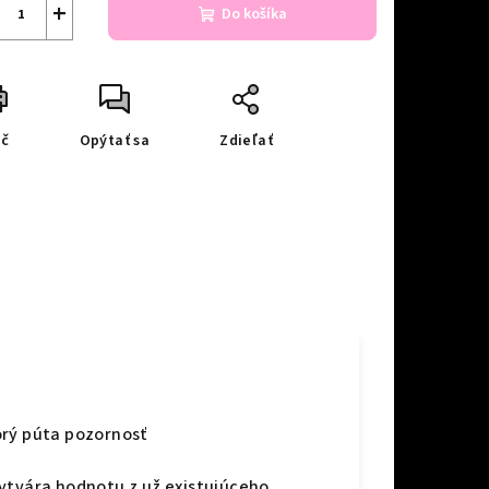
+
Do košíka
ač
Opýtať sa
Zdieľať
orý púta pozornosť
vytvára hodnotu z už existujúceho