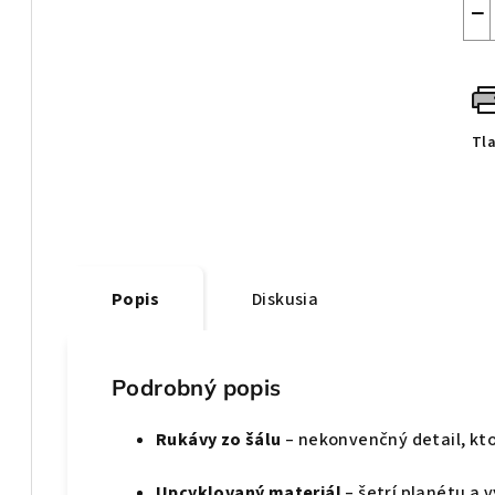
−
Tl
Popis
Diskusia
Podrobný popis
Rukávy zo šálu
– nekonvenčný detail, kt
Upcyklovaný materiál
– šetrí planétu a 