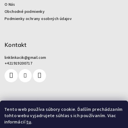
ä
O Nás
t
Obchodné podmienky
i
Podmienky ochrany osobných údajov
e
Kontakt
linklinkacik
@
gmail.com
+421919200717
Pre zákazníkov
Tento web používa súbory cookie. Ďalším prechádzaním
tohto webu vyjadrujete súhlas s ich používaním. Viac
Od odpadu k umeniu
informácií
tu
.