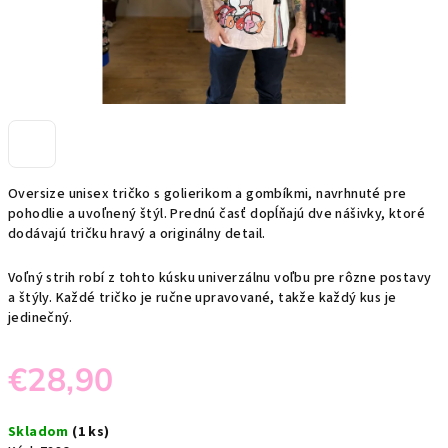
Oversize unisex tričko s golierikom a gombíkmi, navrhnuté pre
pohodlie a uvoľnený štýl. Prednú časť dopĺňajú dve nášivky, ktoré
dodávajú tričku hravý a originálny detail.
Voľný strih robí z tohto kúsku univerzálnu voľbu pre rôzne postavy
a štýly. Každé tričko je ručne upravované, takže každý kus je
jedinečný.
€28,90
Jednotková
Skladom
(1 ks)
cena: