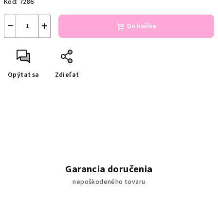
Kód:
7286
−
+
Do košíka
Opýtať sa
Zdieľať
Garancia doručenia
nepoškodeného tovaru