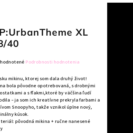
P:UrbanTheme XL
8/40
emerné
hodnotené
Podrobnosti hodnotenia
notenie
duktu
sku mikinu, ktorej som dala druhý život!
ina bola pôvodne opotrebovaná, s drobnými
ostatkami a s fľakmi,ktoré by väčšina ľudí
odila – ja som ich kreatívne prekryla farbami a
ívom Snoopyho, takže vznikol úplne nový,
zdičiek.
ginálny kúsok.
ateriál: pôvodná mikina + ručne nanesené
by