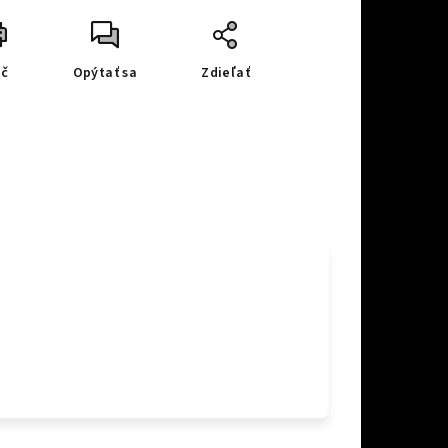
ač
Opýtať sa
Zdieľať