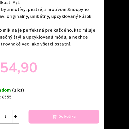
ľkosť: M/L
arby a motívy: pestré, s motívom Snoopyho
tav: originálny, unikátny, upcyklovaný kúsok
o mikina je perfektná pre každého, kto miluje
inečný štýl a upcyklovanú módu, a nechce
iť rovnaké veci ako všetci ostatní.
54,90
notková
a:
ladom
(1 ks)
:
8555
+
Do košíka