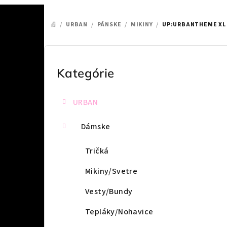
/
URBAN
/
PÁNSKE
/
MIKINY
/
UP:URBANTHEME XL 
DOMOV
B
o
Kategórie
Preskočiť
kategórie
č
URBAN
n
ý
Dámske
p
Tričká
a
Mikiny/Svetre
n
Vesty/Bundy
e
Tepláky/Nohavice