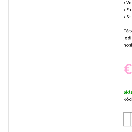
• Ve
• F
• S
Tát
jed
nos
€
Jed
cen
Sk
Kód
−