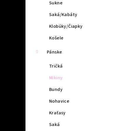
l
Sukne
Saká/Kabáty
Klobúky/Čiapky
Košele
Pánske
Tričká
Mikiny
Bundy
Nohavice
Kraťasy
Saká