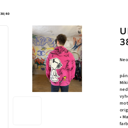
38/40
U
3
Pri
Neo
hod
pro
pán
je
Mik
0,0
ned
z
vyh
5
mot
hvie
ori
• M
far