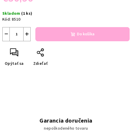
Jednotková
Skladom
(1 ks)
cena:
Kód:
8510
−
+
Do košíka
Opýtať sa
Zdieľať
Garancia doručenia
nepoškodeného tovaru