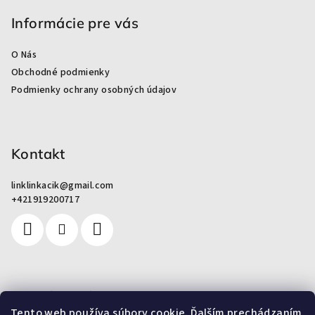
á
p
Informácie pre vás
ä
O Nás
t
Obchodné podmienky
i
Podmienky ochrany osobných údajov
e
Kontakt
linklinkacik
@
gmail.com
+421919200717
Pre zákazníkov
Tento web používa súbory cookie. Ďalším prechádzaním