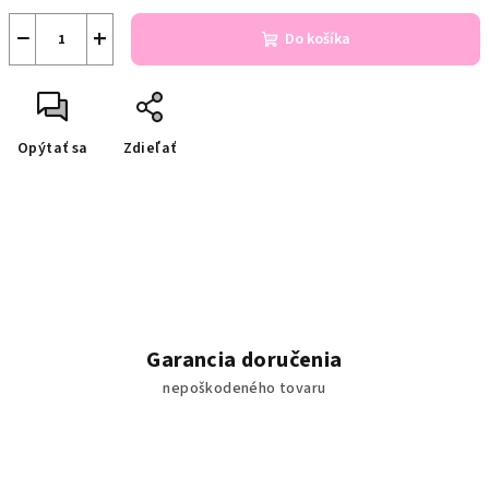
−
+
Do košíka
Opýtať sa
Zdieľať
Garancia doručenia
nepoškodeného tovaru