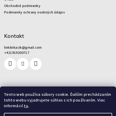
t
Obchodné podmienky
i
Podmienky ochrany osobných údajov
e
Kontakt
linklinkacik
@
gmail.com
+421919200717
Pre zákazníkov
Tento web používa súbory cookie. Ďalším prechádzaním
tohto webu vyjadrujete súhlas s ich používaním. Viac
Od odpadu k umeniu
informácií
tu
.