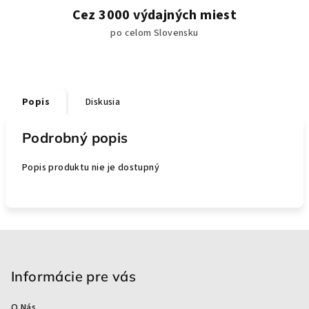
Cez 3000 výdajných miest
po celom Slovensku
Popis
Diskusia
Podrobný popis
Popis produktu nie je dostupný
Z
á
p
Informácie pre vás
ä
O Nás