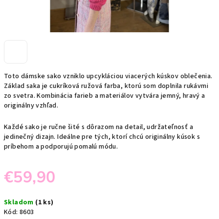
Toto dámske sako vzniklo upcykláciou viacerých kúskov oblečenia.
Základ saka je cukríková ružová farba, ktorú som doplnila rukávmi
zo svetra. Kombinácia farieb a materiálov vytvára jemný, hravý a
originálny vzhľad.
Každé sako je ručne šité s dôrazom na detail, udržateľnosť a
jedinečný dizajn. Ideálne pre tých, ktorí chcú originálny kúsok s
príbehom a podporujú pomalú módu.
€59,90
Jednotková
Skladom
(1 ks)
cena:
Kód:
8603