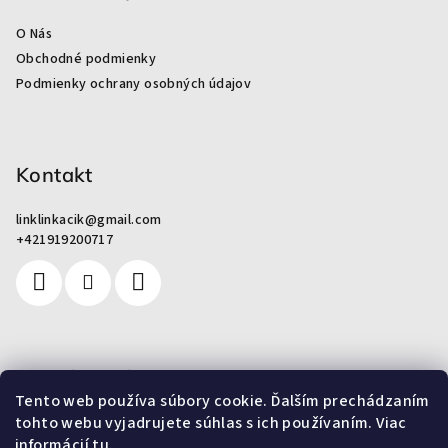
ä
O Nás
t
Obchodné podmienky
i
Podmienky ochrany osobných údajov
e
Kontakt
linklinkacik
@
gmail.com
+421919200717
Pre zákazníkov
Tento web používa súbory cookie. Ďalším prechádzaním
tohto webu vyjadrujete súhlas s ich používaním. Viac
Od odpadu k umeniu
informácií
tu
.