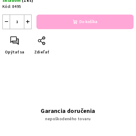
Skladom
(1 ks)
cena:
Kód:
8495
−
+
Do košíka
Opýtať sa
Zdieľať
Garancia doručenia
nepoškodeného tovaru