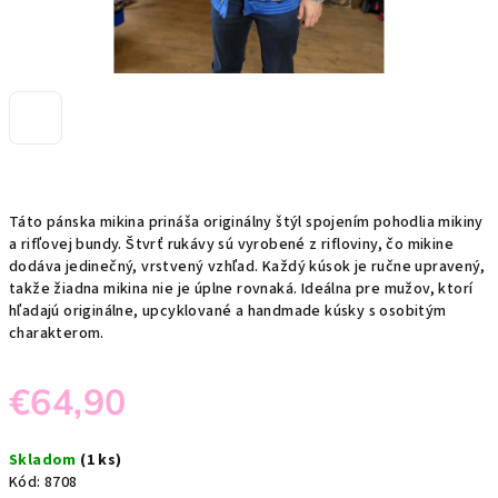
Táto pánska mikina prináša originálny štýl spojením pohodlia mikiny
a rifľovej bundy. Štvrť rukávy sú vyrobené z rifloviny, čo mikine
dodáva jedinečný, vrstvený vzhľad. Každý kúsok je ručne upravený,
takže žiadna mikina nie je úplne rovnaká. Ideálna pre mužov, ktorí
hľadajú originálne, upcyklované a handmade kúsky s osobitým
charakterom.
€64,90
Jednotková
Skladom
(1 ks)
cena:
Kód:
8708