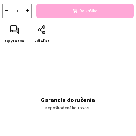
−
+
Do košíka
Opýtať sa
Zdieľať
Garancia doručenia
nepoškodeného tovaru