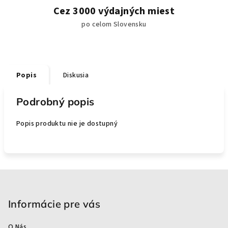
Cez 3000 výdajných miest
po celom Slovensku
Popis
Diskusia
Podrobný popis
Popis produktu nie je dostupný
Z
á
p
Informácie pre vás
ä
O Nás