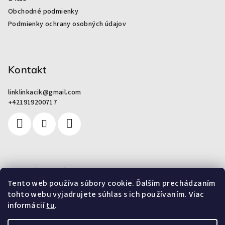
t
Obchodné podmienky
i
Podmienky ochrany osobných údajov
e
Kontakt
linklinkacik
@
gmail.com
+421919200717
Pre zákazníkov
Tento web používa súbory cookie. Ďalším prechádzaním
tohto webu vyjadrujete súhlas s ich používaním. Viac
Od odpadu k umeniu
informácií
tu
.