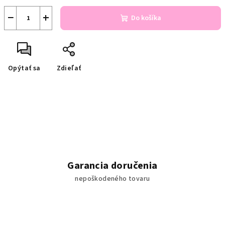
−
+
Do košíka
Opýtať sa
Zdieľať
Garancia doručenia
nepoškodeného tovaru