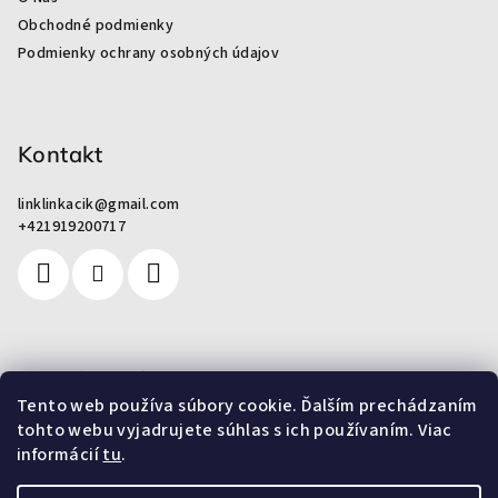
t
Obchodné podmienky
i
Podmienky ochrany osobných údajov
e
Kontakt
linklinkacik
@
gmail.com
+421919200717
Pre zákazníkov
Tento web používa súbory cookie. Ďalším prechádzaním
tohto webu vyjadrujete súhlas s ich používaním. Viac
Od odpadu k umeniu
informácií
tu
.