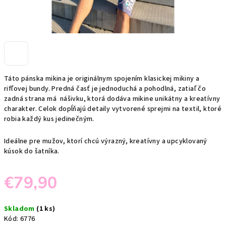
Táto pánska mikina je originálnym spojením klasickej mikiny a
rifľovej bundy. Predná časť je jednoduchá a pohodlná, zatiaľ čo
zadná strana má nášivku, ktorá dodáva mikine unikátny a kreatívny
charakter. Celok dopĺňajú detaily vytvorené sprejmi na textil, ktoré
robia každý kus jedinečným.
Ideálne pre mužov, ktorí chcú výrazný, kreatívny a upcyklovaný
kúsok do šatníka.
€79,90
Jednotková
Skladom
(1 ks)
cena:
Kód:
6776