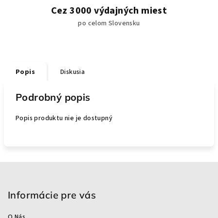
Cez 3000 výdajných miest
po celom Slovensku
Popis
Diskusia
Podrobný popis
Popis produktu nie je dostupný
Z
á
p
Informácie pre vás
ä
O Nás