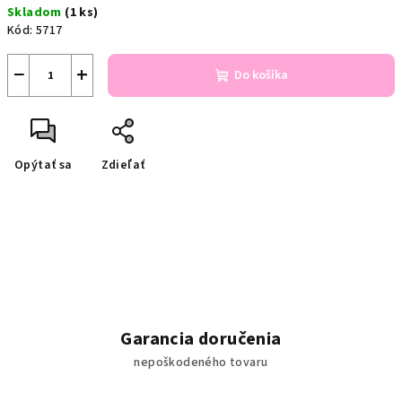
Skladom
(1 ks)
cena:
Kód:
5717
−
+
Do košíka
Opýtať sa
Zdieľať
Garancia doručenia
nepoškodeného tovaru