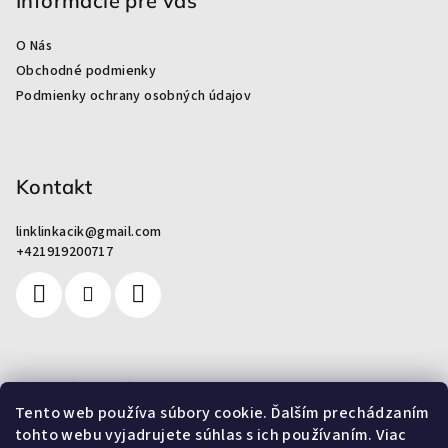
p
Informácie pre vás
ä
O Nás
t
Obchodné podmienky
i
Podmienky ochrany osobných údajov
e
Kontakt
linklinkacik
@
gmail.com
+421919200717
Pre zákazníkov
Tento web používa súbory cookie. Ďalším prechádzaním
tohto webu vyjadrujete súhlas s ich používaním. Viac