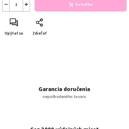
−
+
Do košíka
Opýtať sa
Zdieľať
Garancia doručenia
nepoškodeného tovaru