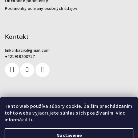
Obchodné podmienky
i
Podmienky ochrany osobných údajov
e
Kontakt
linklinkacik
@
gmail.com
+421919200717
Pre zákazníkov
Tento web používa súbory cookie. Ďalším prechádzaním
tohto webu vyjadrujete súhlas s ich používaním. Viac
Od odpadu k umeniu
informácií
tu
.
Nastavenie