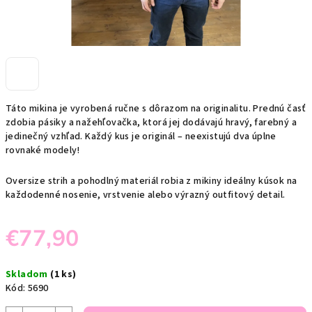
Táto mikina je vyrobená ručne s dôrazom na originalitu. Prednú časť
zdobia pásiky a nažehľovačka, ktorá jej dodávajú hravý, farebný a
jedinečný vzhľad. Každý kus je originál – neexistujú dva úplne
rovnaké modely!
Oversize strih a pohodlný materiál robia z mikiny ideálny kúsok na
každodenné nosenie, vrstvenie alebo výrazný outfitový detail.
€77,90
Jednotková
Skladom
(1 ks)
cena:
Kód:
5690