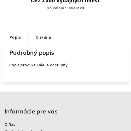
Cez 3000 výdajných miest
po celom Slovensku
Popis
Diskusia
Podrobný popis
Popis produktu nie je dostupný
Z
á
p
Informácie pre vás
ä
O Nás
t