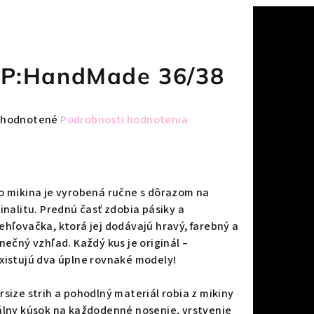
P:HandMade 36/38
emerné
hodnotené
Podrobnosti hodnotenia
notenie
duktu
o mikina je vyrobená ručne s dôrazom na
ginalitu. Prednú časť zdobia pásiky a
ehľovačka, ktorá jej dodávajú hravý, farebný a
zdičiek.
inečný vzhľad. Každý kus je originál –
xistujú dva úplne rovnaké modely!
rsize strih a pohodlný materiál robia z mikiny
álny kúsok na každodenné nosenie, vrstvenie