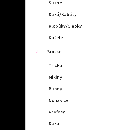
l
Sukne
Saká/Kabáty
Klobúky/Čiapky
Košele
Pánske
Tričká
Mikiny
Bundy
Nohavice
Kraťasy
Saká