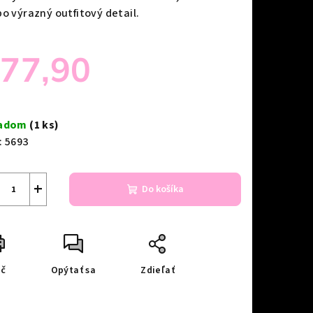
bo výrazný outfitový detail.
77,90
notková
a:
ladom
(1 ks)
:
5693
+
Do košíka
ač
Opýtať sa
Zdieľať