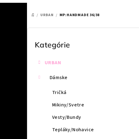
/
URBAN
/
MP:HANDMADE 36/38
DOMOV
B
o
Kategórie
Preskočiť
kategórie
č
URBAN
n
ý
Dámske
p
Tričká
a
Mikiny/Svetre
n
Vesty/Bundy
e
Tepláky/Nohavice