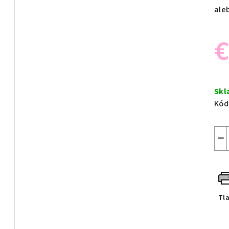
ale
€
Jed
cen
Sk
Kód
−
Tl