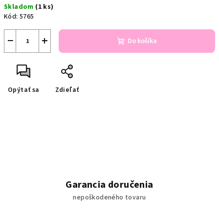
Skladom
(1 ks)
cena:
Kód:
5765
−
+
Do košíka
Opýtať sa
Zdieľať
Garancia doručenia
nepoškodeného tovaru