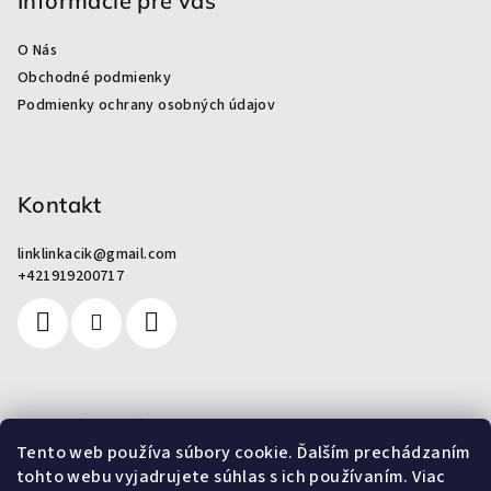
p
Informácie pre vás
ä
O Nás
t
Obchodné podmienky
i
Podmienky ochrany osobných údajov
e
Kontakt
linklinkacik
@
gmail.com
+421919200717
Pre zákazníkov
Tento web používa súbory cookie. Ďalším prechádzaním
tohto webu vyjadrujete súhlas s ich používaním. Viac